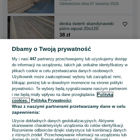
Odświeżono dnia 07 sierpnia 2026
deska świerk skandynawski
pióro-wpust 20x120
38 zł
Dbamy o Twoją prywatność
Krasne
03 sierpnia 2026
My i nasi
447
partnerzy przechowujemy lub uzyskujemy dostęp
do informacji na urządzeniu, takich jak unikalne identyfikatory w
plikach cookie w celu przetwarzania danych osobowych.
listwa konstrukcyjna Łata
Użytkownik może zaakceptować wybory lub zarządzać nimi,
34x45 mm
klikając poniżej lub w dowolnym momencie na stronie polityki
4 zł
prywatności. Te wybory będą sygnalizowane naszym partnerom
i nie będą miały wpływu na dane przeglądania.
Polityka
cookies,
Polityka Prywatności
Krasne
Wraz z naszymi partnerami przetwarzamy dane w celu
Odświeżono dnia 29 lipca 2026
zapewnienia:
Użycie dokładnych danych geolokalizacyjnych. Aktywne
skanowanie charakterystyki urządzenia do celów identyfikacji.
Rozumienie odbiorców dzięki statystyce lub kombinacji danych
1
2
z różnych źródeł. Przechowywanie informacji na urządzeniu lub
dostęp do nich. Pomiar efektywności reklam. Rozwój i